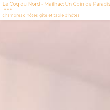
Le Coq du Nord - Mailhac: Un Coin de Paradi
chambres d'hôtes, gîte et table d'hôtes