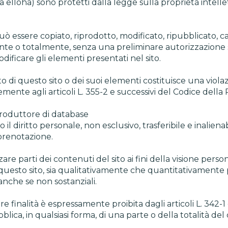
a elloha) sono protetti dalla legge sulla proprietà intel
essere copiato, riprodotto, modificato, ripubblicato, cari
ente o totalmente, senza una preliminare autorizzazione s
ificare gli elementi presentati nel sito.
 di questo sito o dei suoi elementi costituisce una violazi
mente agli articoli L. 355-2 e successivi del Codice della 
i produttore di database
anno il diritto personale, non esclusivo, trasferibile e inali
 prenotazione.
izzare parti dei contenuti del sito ai fini della visione pe
questo sito, sia qualitativamente che quantitativamente par
 anche se non sostanziali.
re finalità è espressamente proibita dagli articoli L. 342-
bblica, in qualsiasi forma, di una parte o della totalità del