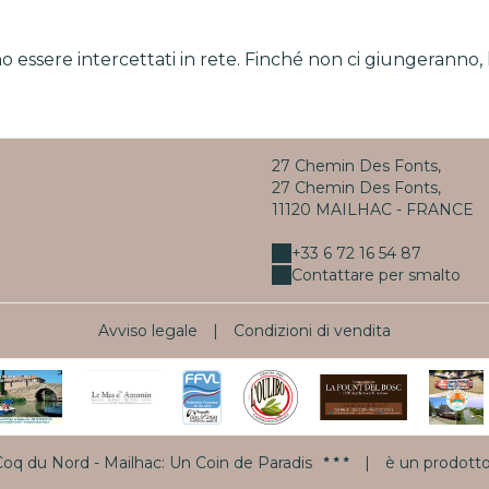
o essere intercettati in rete. Finché non ci giungeranno, l
27 Chemin Des Fonts,
27 Chemin Des Fonts,
11120 MAILHAC - FRANCE
+33 6 72 16 54 87
Contattare per smalto
Avviso legale
|
Condizioni di vendita
oq du Nord - Mailhac: Un Coin de Paradis
|
è un prodott