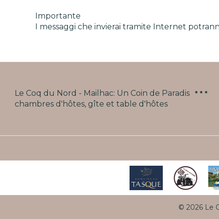
Importante
I messaggi che invierai tramite Internet potrann
Le Coq du Nord - Mailhac: Un Coin de Paradis
chambres d'hôtes, gîte et table d'hôtes
© 2026 Le C