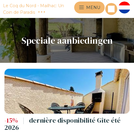
Le Coq du Nord - Mailhac: Un
MENU
Coin de Paradis
Speciale aanbiedingen
-15%
|
dernière disponibilité Gîte été
2026