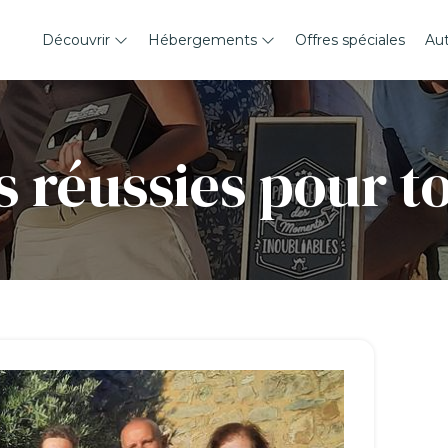
Découvrir
Hébergements
Offres spéciales
Au
 réussies pour t