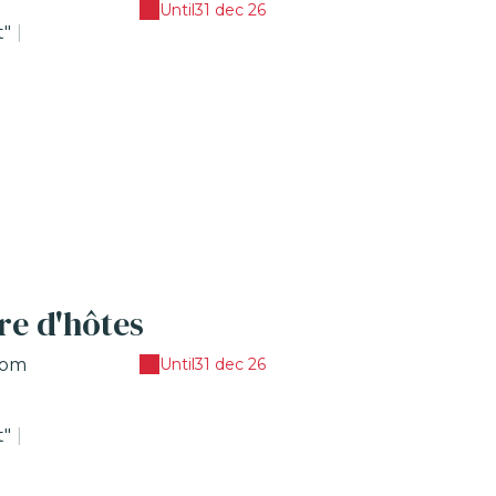
Until
31 dec 26
t"
|
re d'hôtes
from
Until
31 dec 26
t"
|