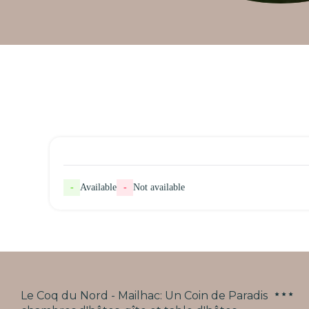
-
Available
-
Not available
Le Coq du Nord - Mailhac: Un Coin de Paradis