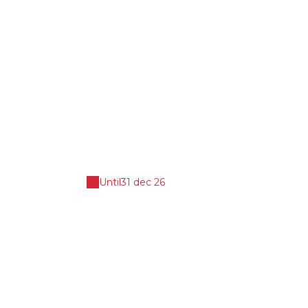
Until
31 dec 26