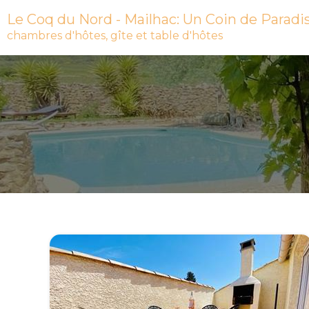
Le Coq du Nord - Mailhac: Un Coin de Paradi
chambres d'hôtes, gîte et table d'hôtes