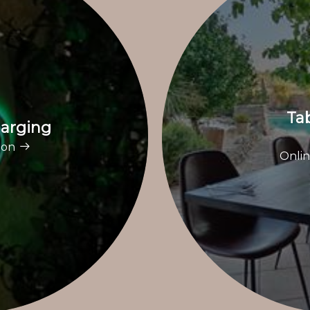
Ta
harging
ion
Onlin