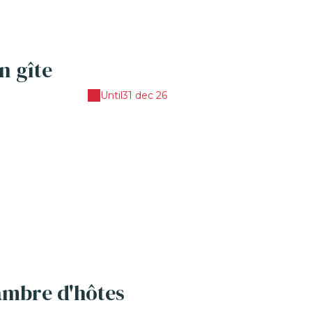
n gîte
Until
31 dec 26
ambre d'hôtes